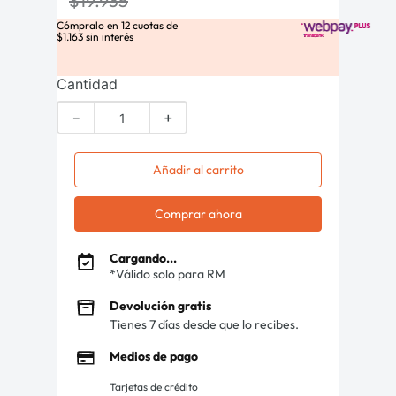
$
19
.
935
Cómpralo en
12
cuotas de
$
1
.
163
sin interés
Cantidad
－
＋
Añadir al carrito
Comprar ahora
Cargando...
*Válido solo para RM
Devolución gratis
Tienes 7 días desde que lo recibes.
Medios de pago
Tarjetas de crédito