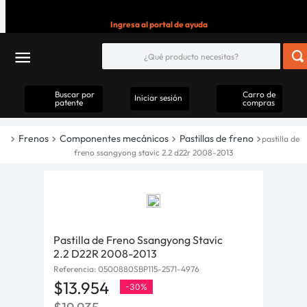
Ingresa al portal de ayuda
Buscar por
Carro de
Iniciar sesión
patente
compras
Frenos
Componentes mecánicos
Pastillas de freno
pastilla de
freno ssangyong stavic 2.2 d22r 2008-2013
Pastilla de Freno Ssangyong Stavic
2.2 D22R 2008-2013
Referencia
:
0500880SBP115-2571-4976
$
13
.
954
-
30%