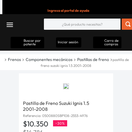
Ingresa al portal de ayuda
Buscar por
Carro de
Iniciar sesión
patente
compras
Frenos
Componentes mecánicos
Pastillas de freno
pastilla de
freno suzuki ignis 1.5 2001-2008
Pastilla de Freno Suzuki Ignis 1.5
2001-2008
Referencia
:
0500880SBP108-2553-4976
$
10
.
350
-
30%