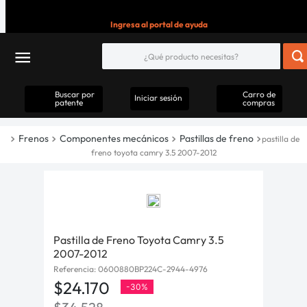
Ingresa al portal de ayuda
Buscar por
Carro de
Iniciar sesión
patente
compras
Frenos
Componentes mecánicos
Pastillas de freno
pastilla de
freno toyota camry 3.5 2007-2012
Pastilla de Freno Toyota Camry 3.5
2007-2012
Referencia
:
0600880BP224C-2944-4976
$
24
.
170
-
30%