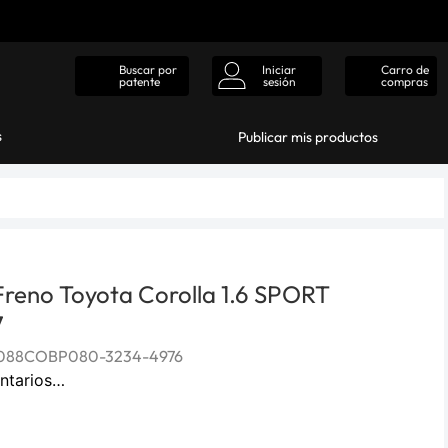
Iniciar
Carro de
Buscar por
sesión
compras
patente
s
Publicar mis productos
 Freno Toyota Corolla 1.6 SPORT
7
088COBP080-3234-4976
ntarios…