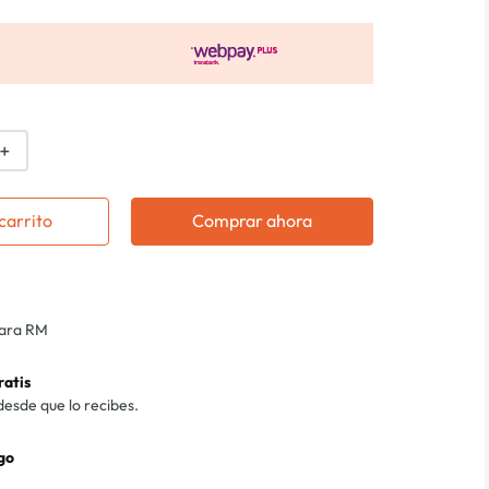
＋
carrito
Comprar ahora
para RM
ratis
desde que lo recibes.
go