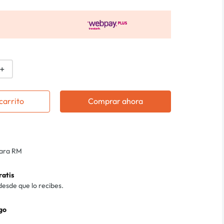
＋
carrito
Comprar ahora
para RM
ratis
desde que lo recibes.
go