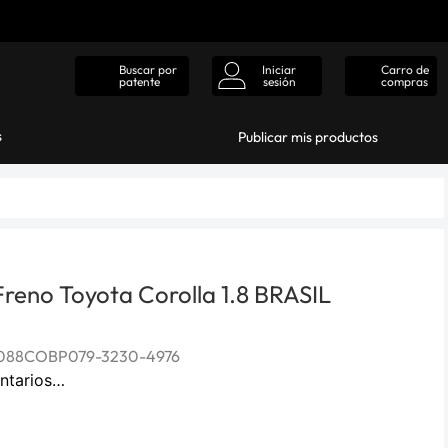
Iniciar
Carro de
Buscar por
sesión
compras
patente
s
Publicar mis productos
 Freno Toyota Corolla 1.8 BRASIL
088COBP079-3230-4976
ntarios…