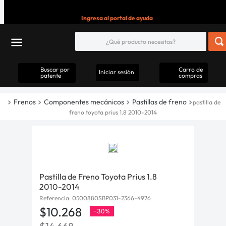
Ingresa al portal de ayuda
Buscar por
Carro de
Iniciar sesión
patente
compras
Frenos
Componentes mecánicos
Pastillas de freno
pastilla de
freno toyota prius 1.8 2010-2014
Pastilla de Freno Toyota Prius 1.8
2010-2014
Referencia
:
0500880SBP031-2366-4976
$
10
.
268
-
30%