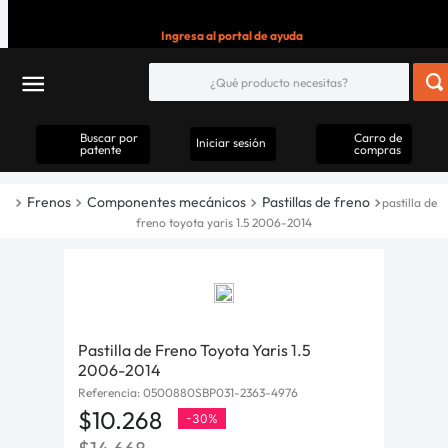
Ingresa al portal de ayuda
Buscar por
Carro de
Iniciar sesión
patente
compras
Frenos
Componentes mecánicos
Pastillas de freno
pastilla de
freno toyota yaris 1.5 2006-2014
Pastilla de Freno Toyota Yaris 1.5
2006-2014
Referencia
:
0500880SBP031-2363-4976
$
10
.
268
-
30%