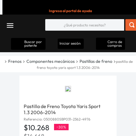
Ingresa al portal de ayuda
Buscar por
Carro de
Iniciar sesión
patente
compras
Frenos
Componentes mecánicos
Pastillas de freno
pastilla de
freno toyota yaris sport 1.3 2006-2014
Pastilla de Freno Toyota Yaris Sport
1.3 2006-2014
Referencia
:
0500880SBP031-2362-4976
$
10
.
268
-
30%