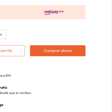
＋
carrito
Comprar ahora
para RM
ratis
desde que lo recibes.
go