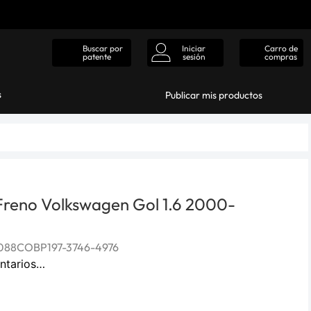
Iniciar
Carro de
Buscar por
sesión
compras
patente
s
Publicar mis productos
 Freno Volkswagen Gol 1.6 2000-
88COBP197-3746-4976
ntarios…