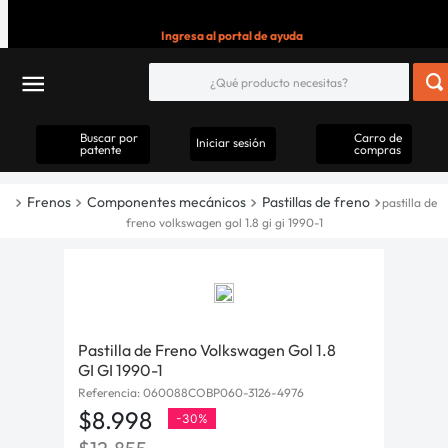
Ingresa al portal de ayuda
Buscar por
Carro de
Iniciar sesión
patente
compras
Frenos
Componentes mecánicos
Pastillas de freno
pastilla de
freno volkswagen gol 1.8 gi gi 1990-1
Pastilla de Freno Volkswagen Gol 1.8
GI GI 1990-1
Referencia
:
060088COBP060-3126-4976
$
8
.
998
-
30%