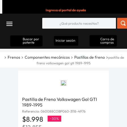
Ingresa al portal de ayuda
Buscar por
Carro de
Iniciar sesión
patente
compras
Frenos
Componentes mecánicos
Pastillas de freno
pastilla de
freno volkswagen gol gti 1989-1995
Pastilla de Freno Volkswagen Gol GTI
1989-1995
Referencia
:
060088COBP060-3118-4976
$
8
.
998
-
30%