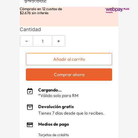
$
45
.
862
Cómpralo en
12
cuotas de
$
2
.
676
sin interés
Cantidad
－
＋
Añadir al carrito
Comprar ahora
Cargando...
*Válido solo para RM
Devolución gratis
Tienes 7 días desde que lo recibes.
Medios de pago
Tarjetas de crédito