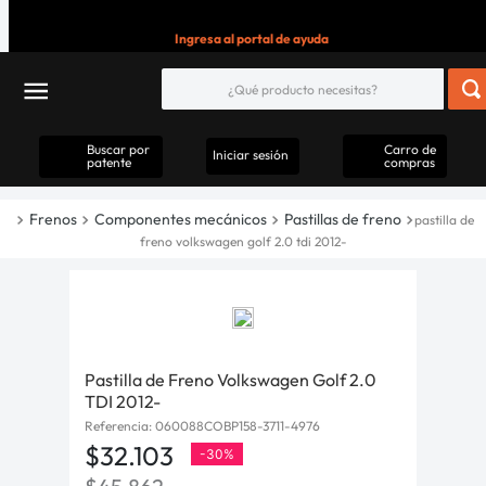
Ingresa al portal de ayuda
Buscar por
Carro de
Iniciar sesión
patente
compras
Frenos
Componentes mecánicos
Pastillas de freno
pastilla de
freno volkswagen golf 2.0 tdi 2012-
Pastilla de Freno Volkswagen Golf 2.0
TDI 2012-
Referencia
:
060088COBP158-3711-4976
$
32
.
103
-
30%