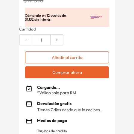
$
19
.
396
Cómpralo en
12
cuotas de
$
1
.
132
sin interés
Cantidad
－
＋
Añadir al carrito
Comprar ahora
Cargando...
*Válido solo para RM
Devolución gratis
Tienes 7 días desde que lo recibes.
Medios de pago
Tarjetas de crédito