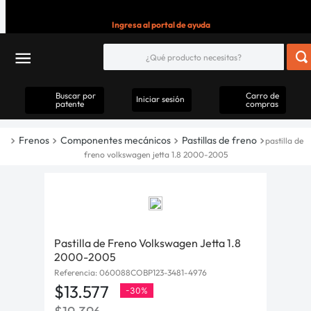
Ingresa al portal de ayuda
Buscar por
Carro de
Iniciar sesión
patente
compras
Frenos
Componentes mecánicos
Pastillas de freno
pastilla de
freno volkswagen jetta 1.8 2000-2005
Pastilla de Freno Volkswagen Jetta 1.8
2000-2005
Referencia
:
060088COBP123-3481-4976
$
13
.
577
-
30%