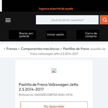
Ingresa al portal de ayuda
Buscar por
Carro de
Iniciar sesión
patente
compras
Frenos
Componentes mecánicos
Pastillas de freno
pastilla de
freno volkswagen jetta 2.5 2014-2017
Pastilla de Freno Volkswagen Jetta
2.5 2014-2017
Referencia
:
060088COBP123-3484-4976
No disponible