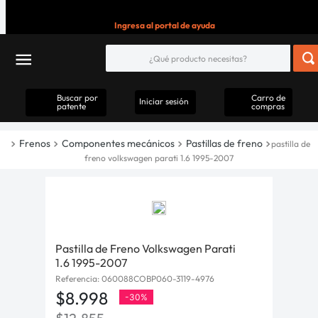
Ingresa al portal de ayuda
Buscar por
Carro de
Iniciar sesión
patente
compras
Frenos
Componentes mecánicos
Pastillas de freno
pastilla de
freno volkswagen parati 1.6 1995-2007
Pastilla de Freno Volkswagen Parati
1.6 1995-2007
Referencia
:
060088COBP060-3119-4976
$
8
.
998
-
30%