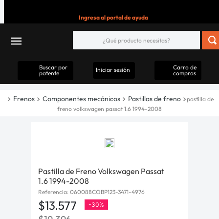
Ingresa al portal de ayuda
Buscar por
Carro de
Iniciar sesión
patente
compras
Frenos
Componentes mecánicos
Pastillas de freno
pastilla de
freno volkswagen passat 1.6 1994-2008
Pastilla de Freno Volkswagen Passat
1.6 1994-2008
Referencia
:
060088COBP123-3471-4976
$
13
.
577
-
30%