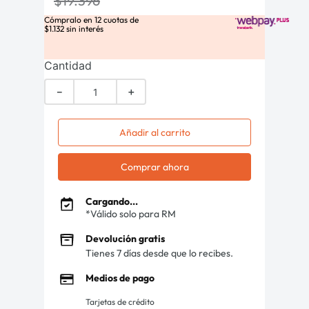
$
19
.
396
Cómpralo en
12
cuotas de
$
1
.
132
sin interés
Cantidad
－
＋
Añadir al carrito
Comprar ahora
Cargando...
*Válido solo para RM
Devolución gratis
Tienes 7 días desde que lo recibes.
Medios de pago
Tarjetas de crédito