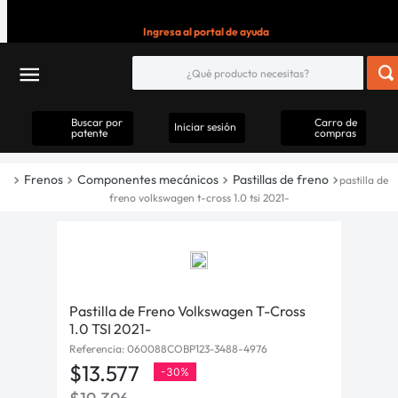
Ingresa al portal de ayuda
Buscar por
Carro de
Iniciar sesión
patente
compras
Frenos
Componentes mecánicos
Pastillas de freno
pastilla de
freno volkswagen t-cross 1.0 tsi 2021-
Pastilla de Freno Volkswagen T-Cross
1.0 TSI 2021-
Referencia
:
060088COBP123-3488-4976
$
13
.
577
-
30%