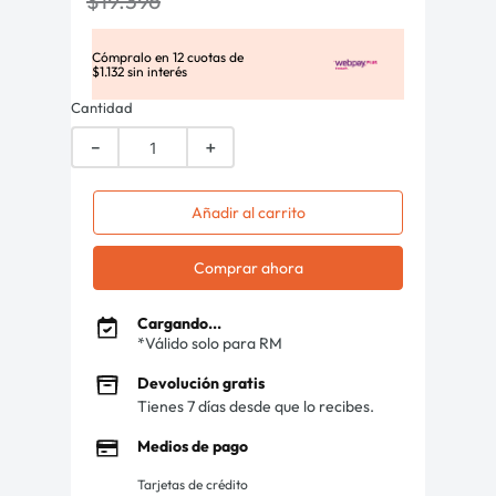
$
19
.
396
Cómpralo en
12
cuotas de
$
1
.
132
sin interés
Cantidad
－
＋
Añadir al carrito
Comprar ahora
Cargando...
*Válido solo para RM
Devolución gratis
Tienes 7 días desde que lo recibes.
Medios de pago
Tarjetas de crédito