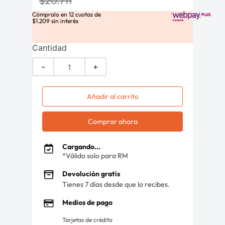
$
20
.
711
Cómpralo en
12
cuotas de
$
1
.
209
sin interés
Cantidad
－
＋
Añadir al carrito
Comprar ahora
Cargando...
*Válido solo para RM
Devolución gratis
Tienes 7 días desde que lo recibes.
Medios de pago
Tarjetas de crédito