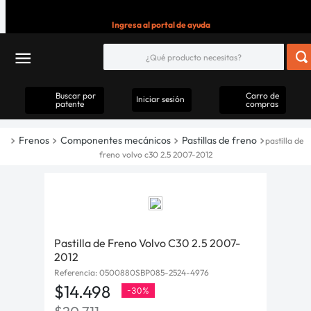
Ingresa al portal de ayuda
Buscar por
Carro de
Iniciar sesión
patente
compras
Frenos
Componentes mecánicos
Pastillas de freno
pastilla de
freno volvo c30 2.5 2007-2012
Pastilla de Freno Volvo C30 2.5 2007-
2012
Referencia
:
0500880SBP085-2524-4976
$
14
.
498
-
30%