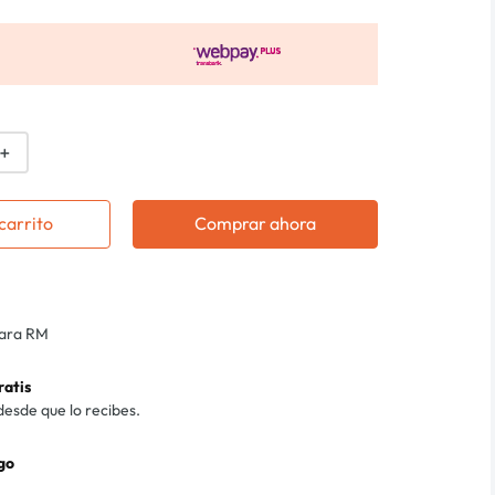
＋
carrito
Comprar ahora
para RM
ratis
desde que lo recibes.
go