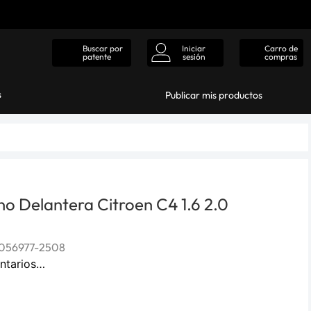
Iniciar
Carro de
Buscar por
sesión
compras
patente
s
Publicar mis productos
eno Delantera Citroen C4 1.6 2.0
056977-2508
ntarios…