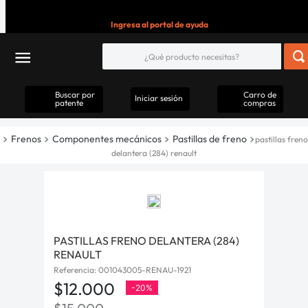
Ingresa al portal de ayuda
Buscar por
Carro de
Iniciar sesión
patente
compras
Frenos
Componentes mecánicos
Pastillas de freno
pastillas freno
delantera (284) renault
PASTILLAS FRENO DELANTERA (284)
RENAULT
Referencia
:
001043005-RENAU-1921
$
12
.
000
-
20%