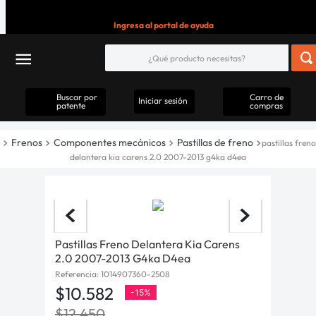
Ingresa al portal de ayuda
Buscar por
Carro de
Iniciar sesión
patente
compras
Frenos
Componentes mecánicos
Pastillas de freno
pastillas freno
delantera kia carens 2.0 2007-2013 g4ka d4ea
Pastillas Freno Delantera Kia Carens
2.0 2007-2013 G4ka D4ea
Referencia
:
1014907360-2508
$
10
.
582
-
15%
$
12
.
450