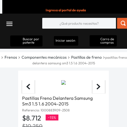
Ingresa al portal de ayuda
Buscar por
Carro de
Iniciar sesión
patente
compras
Frenos
Componentes mecánicos
Pastillas de freno
pastillas freno
delantera samsung sm3 1.5 1.6 2004-2015
Pastillas Freno Delantera Samsung
Sm3 1.5 1.6 2004-2015
Referencia
:
1000883909-2508
$
8
.
712
-
15%
$
10
.
250