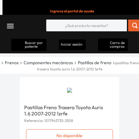
Ingresa al portal de ayuda
Buscar por
Carro de
Iniciar sesión
patente
compras
Frenos
Componentes mecánicos
Pastillas de freno
pastillas freno
trasera toyota auris 1.6 2007-2012 1zrfe
Pastillas Freno Trasera Toyota Auris
1.6 2007-2012 1zrfe
Referencia
:
1017943733-2508
No disponible