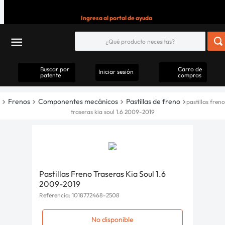
Ingresa al portal de ayuda
Buscar por
Carro de
Iniciar sesión
patente
compras
Frenos
Componentes mecánicos
Pastillas de freno
pastillas freno
traseras kia soul 1.6 2009-2019
Pastillas Freno Traseras Kia Soul 1.6
2009-2019
Referencia
:
1018772468-2508
No disponible