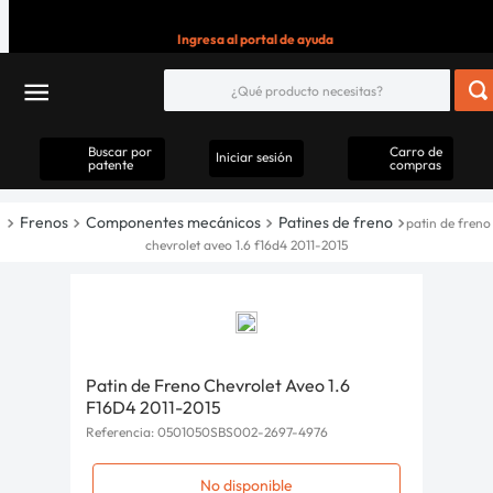
Ingresa al portal de ayuda
Buscar por
Carro de
Iniciar sesión
patente
compras
Frenos
Componentes mecánicos
Patines de freno
patin de freno
chevrolet aveo 1.6 f16d4 2011-2015
Patin de Freno Chevrolet Aveo 1.6
F16D4 2011-2015
Referencia
:
0501050SBS002-2697-4976
No disponible