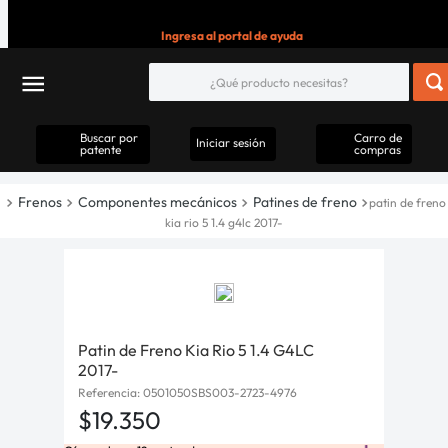
Ingresa al portal de ayuda
Buscar por
Carro de
Iniciar sesión
patente
compras
Frenos
Componentes mecánicos
Patines de freno
patin de freno
kia rio 5 1.4 g4lc 2017-
Patin de Freno Kia Rio 5 1.4 G4LC
2017-
Referencia
:
0501050SBS003-2723-4976
$
19
.
350