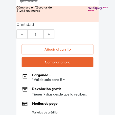
$
21
.
688
Cómpralo en
12
cuotas de
$
1
.
266
sin interés
Cantidad
－
＋
Añadir al carrito
Comprar ahora
Cargando...
*Válido solo para RM
Devolución gratis
Tienes 7 días desde que lo recibes.
Medios de pago
Tarjetas de crédito