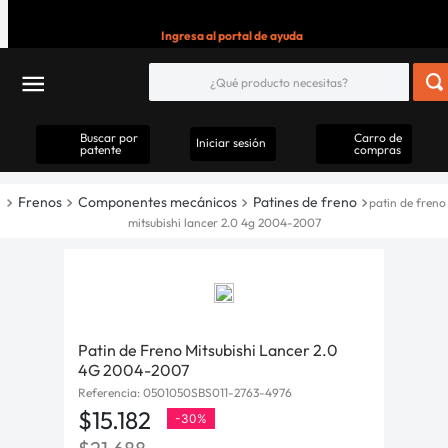
Ingresa al portal de ayuda
Buscar por
Carro de
Iniciar sesión
patente
compras
Frenos
Componentes mecánicos
Patines de freno
patin de freno
mitsubishi lancer 2.0 4g 2004-2007
Patin de Freno Mitsubishi Lancer 2.0
4G 2004-2007
Referencia
:
0501050SBS011-2763-4976
$
15
.
182
-
30%