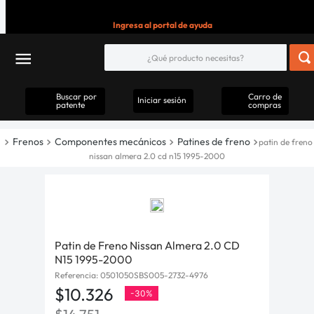
Ingresa al portal de ayuda
Buscar por
Carro de
Iniciar sesión
patente
compras
Frenos
Componentes mecánicos
Patines de freno
patin de freno
nissan almera 2.0 cd n15 1995-2000
Patin de Freno Nissan Almera 2.0 CD
N15 1995-2000
Referencia
:
0501050SBS005-2732-4976
$
10
.
326
-
30%