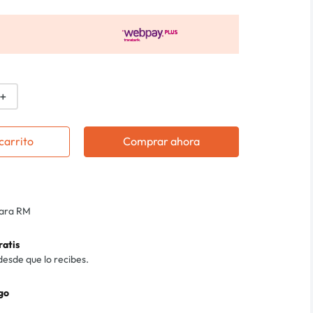
＋
carrito
Comprar ahora
para RM
ratis
desde que lo recibes.
go