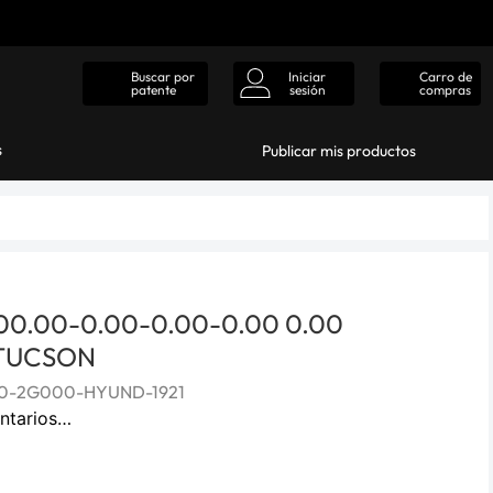
Iniciar
Carro de
Buscar por
sesión
compras
patente
s
Publicar mis productos
00.00-0.00-0.00-0.00 0.00
TUCSON
10-2G000-HYUND-1921
ntarios…