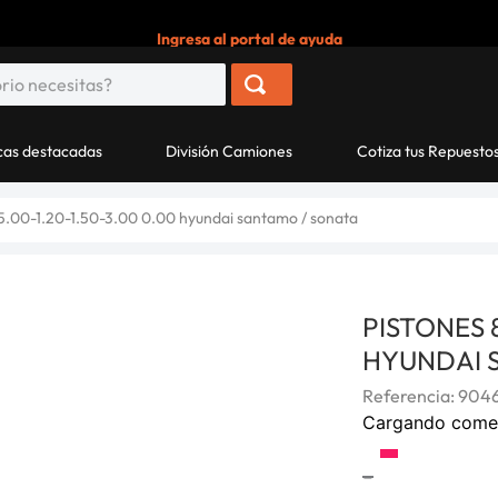
Ingresa al portal de ayuda
as destacadas
División Camiones
Cotiza tus Repuesto
5.00-1.20-1.50-3.00 0.00 hyundai santamo / sonata
PISTONES 8
HYUNDAI 
Referencia
:
9046
Cargando come
-