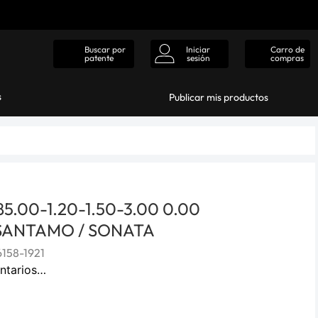
Iniciar
Carro de
Buscar por
sesión
compras
patente
s
Publicar mis productos
5.00-1.20-1.50-3.00 0.00
SANTAMO / SONATA
158-1921
ntarios…