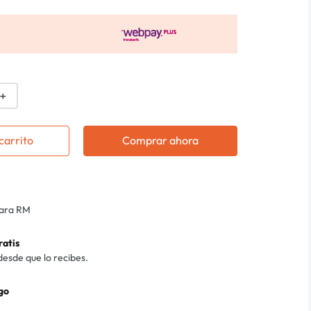
＋
carrito
Comprar ahora
para RM
ratis
desde que lo recibes.
go