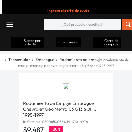
Ingresa al portal de ayuda
Buscar por
Carro de
Iniciar sesión
patente
compras
Transmisión
Embrague
Rodamiento de empuje
rodamiento de
empuje embrague chevrolet geo metro 1.3 g13 sohc 1995-1997
Rodamiento de Empuje Embrague
Chevrolet Geo Metro 1.3 G13 SOHC
1995-1997
Referencia
:
05006500SR034-1710-4976
$
9
.
487
-
30%