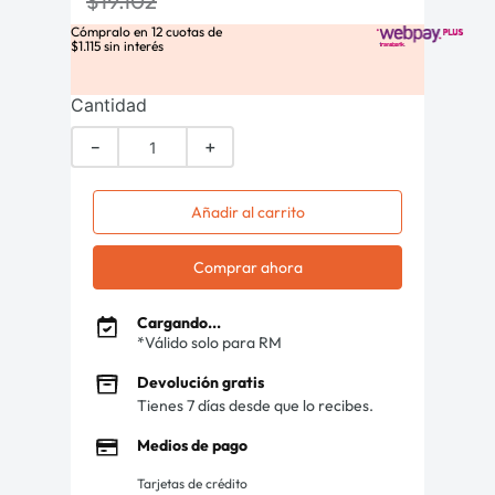
$
19
.
102
Cómpralo en
12
cuotas de
$
1
.
115
sin interés
Cantidad
－
＋
Añadir al carrito
Comprar ahora
Cargando...
*Válido solo para RM
Devolución gratis
Tienes 7 días desde que lo recibes.
Medios de pago
Tarjetas de crédito