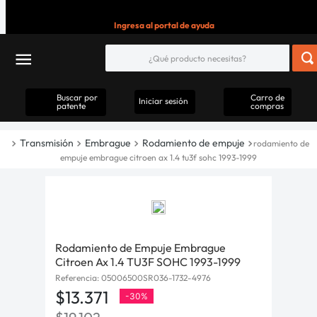
Ingresa al portal de ayuda
Buscar por
Carro de
Iniciar sesión
patente
compras
Transmisión
Embrague
Rodamiento de empuje
rodamiento de
empuje embrague citroen ax 1.4 tu3f sohc 1993-1999
Rodamiento de Empuje Embrague
Citroen Ax 1.4 TU3F SOHC 1993-1999
Referencia
:
05006500SR036-1732-4976
$
13
.
371
-
30%