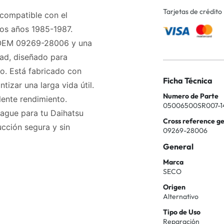
Tarjetas de crédito
compatible con el
os años 1985-1987.
 OEM 09269-28006 y una
dad, diseñado para
lo. Está fabricado con
Ficha Técnica
tizar una larga vida útil.
Numero de Parte
lente rendimiento.
05006500SR007-1
ague para tu Daihatsu
Cross reference g
cción segura y sin
09269-28006
General
Marca
SECO
Origen
Alternativo
Tipo de Uso
Reparación