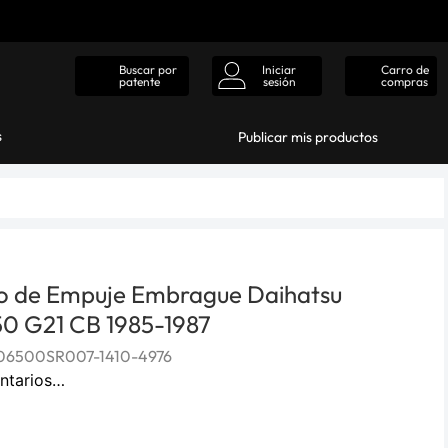
Iniciar
Carro de
Buscar por
sesión
compras
patente
s
Publicar mis productos
o de Empuje Embrague Daihatsu
0 G21 CB 1985-1987
06500SR007-1410-4976
ntarios…