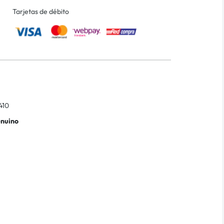
Tarjetas de débito
410
enuino