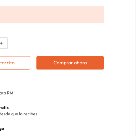
＋
carrito
Comprar ahora
para RM
ratis
desde que lo recibes.
go