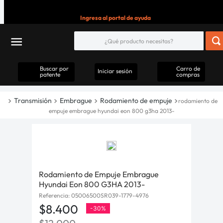
Ingresa al portal de ayuda
Buscar por
Carro de
Iniciar sesión
patente
compras
Transmisión
Embrague
Rodamiento de empuje
rodamiento de
empuje embrague hyundai eon 800 g3ha 2013-
Rodamiento de Empuje Embrague
Hyundai Eon 800 G3HA 2013-
Referencia
:
05006500SR039-1779-4976
$
8
.
400
-
30%