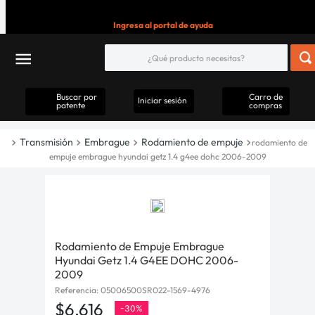
Ingresa al portal de ayuda
Buscar por
Carro de
Iniciar sesión
patente
compras
Transmisión
Embrague
Rodamiento de empuje
rodamiento de
empuje embrague hyundai getz 1.4 g4ee dohc 2006-2009
Rodamiento de Empuje Embrague
Hyundai Getz 1.4 G4EE DOHC 2006-
2009
Referencia
:
05006500SR022-1569-4976
$
6
.
616
-
30%