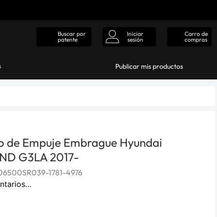
Iniciar
Carro de
Buscar por
sesión
compras
patente
s
Publicar mis productos
o de Empuje Embrague Hyundai
AND G3LA 2017-
6500SR039-1781-4976
ntarios…