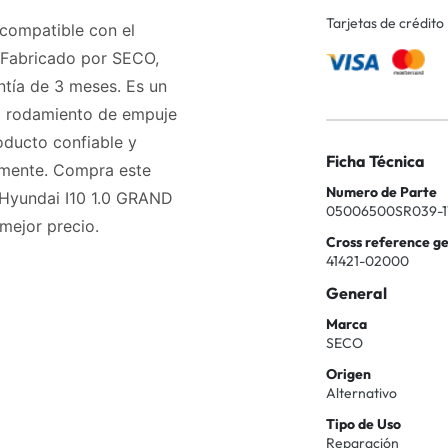
Tarjetas de crédito
compatible con el
 Fabricado por SECO,
tía de 3 meses. Es un
el rodamiento de empuje
oducto confiable y
Ficha Técnica
amente. Compra este
Numero de Parte
Hyundai I10 1.0 GRAND
05006500SR039-1
 mejor precio.
Cross reference g
41421-02000
General
Marca
SECO
Origen
Alternativo
Tipo de Uso
Reparación