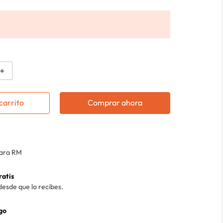
＋
carrito
Comprar ahora
para RM
ratis
desde que lo recibes.
go