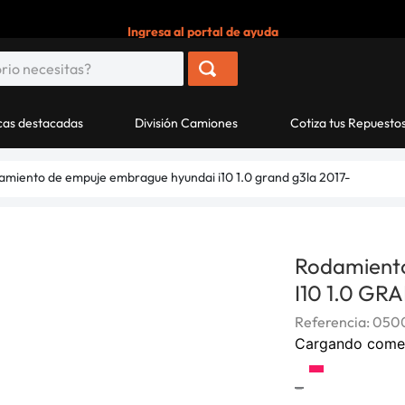
Ingresa al portal de ayuda
as destacadas
División Camiones
Cotiza tus Repuesto
amiento de empuje embrague hyundai i10 1.0 grand g3la 2017-
Rodamient
I10 1.0 GR
Referencia
:
0500
Cargando come
-