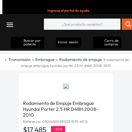
Ingresa al portal de ayuda
Buscar por
Carro de
Iniciar sesión
patente
compras
Transmisión
Embrague
Rodamiento de empuje
rodamiento de
empuje embrague hyundai porter 2.5 hr d4bh 2008-2010
Rodamiento de Empuje Embrague
Hyundai Porter 2.5 HR D4BH 2008-
2010
Referencia
:
05006500SR023-1579-4976
$
17
.
485
-
30%