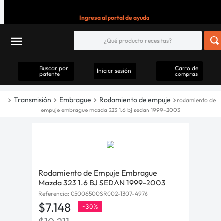
Ingresa al portal de ayuda
Buscar por
Carro de
Iniciar sesión
patente
compras
Transmisión
Embrague
Rodamiento de empuje
rodamiento de
empuje embrague mazda 323 1.6 bj sedan 1999-2003
Rodamiento de Empuje Embrague
Mazda 323 1.6 BJ SEDAN 1999-2003
Referencia
:
05006500SR002-1307-4976
$
7
.
148
-
30%