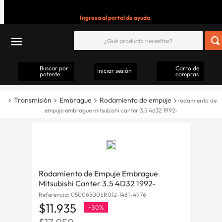
Ingresa al portal de ayuda
Buscar por
Carro de
Iniciar sesión
patente
compras
Transmisión
Embrague
Rodamiento de empuje
rodamiento de
empuje embrague mitsubishi canter 3.5 4d32 1992-
Rodamiento de Empuje Embrague
Mitsubishi Canter 3.5 4D32 1992-
Referencia
:
05006500SR012-1481-4976
$
11
.
935
-
30%