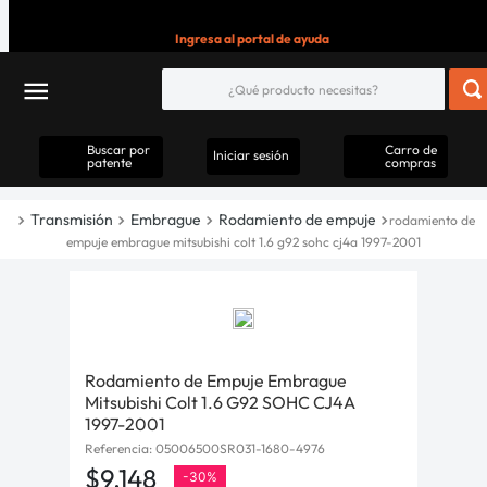
Ingresa al portal de ayuda
Buscar por
Carro de
Iniciar sesión
patente
compras
Transmisión
Embrague
Rodamiento de empuje
rodamiento de
empuje embrague mitsubishi colt 1.6 g92 sohc cj4a 1997-2001
Rodamiento de Empuje Embrague
Mitsubishi Colt 1.6 G92 SOHC CJ4A
1997-2001
Referencia
:
05006500SR031-1680-4976
$
9
.
148
-
30%