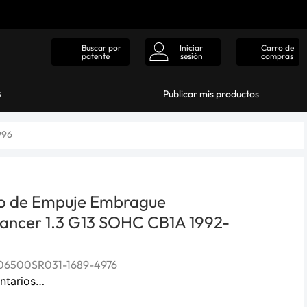
Iniciar
Carro de
Buscar por
sesión
compras
patente
s
Publicar mis productos
996
o de Empuje Embrague
 Lancer 1.3 G13 SOHC CB1A 1992-
6500SR031-1689-4976
ntarios…