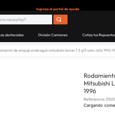
Ingresa al portal de ayuda
as destacadas
División Camiones
Cotiza tus Repuesto
amiento de empuje embrague mitsubishi lancer 1.3 g13 sohc cb1a 1992-1
Rodamient
Mitsubishi
1996
Referencia
:
0500
Cargando come