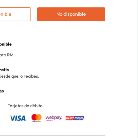
onible
No disponible
onible
para RM
ratis
desde que lo recibes.
go
Tarjetas de débito