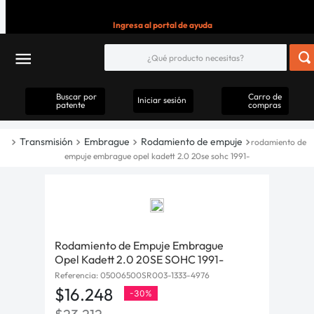
Ingresa al portal de ayuda
Buscar por
Carro de
Iniciar sesión
patente
compras
Transmisión
Embrague
Rodamiento de empuje
rodamiento de
empuje embrague opel kadett 2.0 20se sohc 1991-
Rodamiento de Empuje Embrague
Opel Kadett 2.0 20SE SOHC 1991-
Referencia
:
05006500SR003-1333-4976
$
16
.
248
-
30%