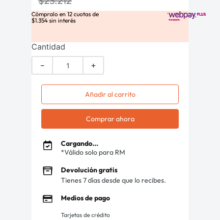
$
23
.
212
Cómpralo en
12
cuotas de
$
1
.
354
sin interés
Cantidad
－
＋
Añadir al carrito
Comprar ahora
Cargando...
*Válido solo para RM
Devolución gratis
Tienes 7 días desde que lo recibes.
Medios de pago
Tarjetas de crédito