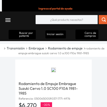
Ingresa al portal de ayuda
Buscar por
Carro de
Iniciar sesión
patente
compras
Transmisión
Embrague
Rodamiento de empuje
rodamiento de
empuje embrague suzuki cervo 1.0 sc100 f10a 1981-1985
Rodamiento de Empuje Embrague
Suzuki Cervo 1.0 SC100 F10A 1981-
1985
Referencia
:
05006500SR037-1771-4976
$
6
.
270
-
30%