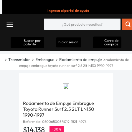
Ingresa al portal de ayuda
Buscar por
Carro de
Iniciar sesión
patente
compras
Transmisión
Embrague
Rodamiento de empuje
rodamiento de
empuje embrague toyota runner surf 2.5 2lt ln130 1990-1997
Rodamiento de Empuje Embrague
Toyota Runner Surf 2.5 2LT LN130
1990-1997
Referencia
:
05006500SR019-1521-4976
$
14
.
138
-
30%