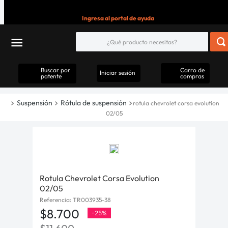
Ingresa al portal de ayuda
Buscar por
Carro de
Iniciar sesión
patente
compras
Suspensión
Rótula de suspensión
rotula chevrolet corsa evolution
02/05
Rotula Chevrolet Corsa Evolution
02/05
Referencia
:
TR003935-38
$
8
.
700
-
25%