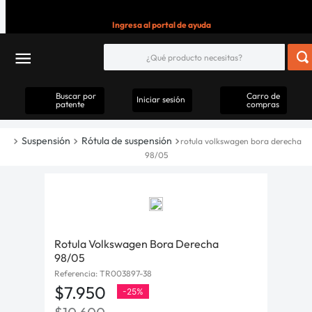
Ingresa al portal de ayuda
Buscar por
Carro de
Iniciar sesión
patente
compras
Suspensión
Rótula de suspensión
rotula volkswagen bora derecha
98/05
Rotula Volkswagen Bora Derecha
98/05
Referencia
:
TR003897-38
$
7
.
950
-
25%