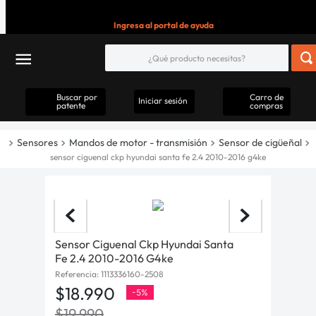
Ingresa al portal de ayuda
Buscar por
Carro de
Iniciar sesión
patente
compras
Sensores
Mandos de motor - transmisión
Sensor de cigüeñal
sensor ciguenal ckp hyundai santa fe 2.4 2010-2016 g4ke
Sensor Ciguenal Ckp Hyundai Santa
Fe 2.4 2010-2016 G4ke
Referencia
:
1113336160-2508
$
18
.
990
-
5%
$
19
.
990