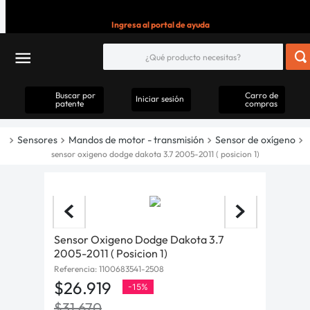
Ingresa al portal de ayuda
Buscar por
Carro de
Iniciar sesión
patente
compras
Sensores
Mandos de motor - transmisión
Sensor de oxígeno
sensor oxigeno dodge dakota 3.7 2005-2011 ( posicion 1)
Sensor Oxigeno Dodge Dakota 3.7
2005-2011 ( Posicion 1)
Referencia
:
1100683541-2508
$
26
.
919
-
15%
$
31
.
670