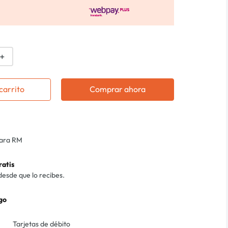
＋
carrito
Comprar ahora
para RM
ratis
desde que lo recibes.
go
Tarjetas de débito