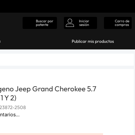
Iniciar
Carro de
Buscar por
sesión
compras
patente
s
Publicar mis productos
geno Jeep Grand Cherokee 5.7
 1 Y 2)
423872-2508
ntarios…