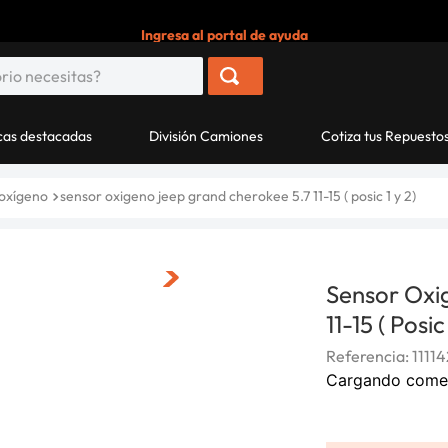
Ingresa al portal de ayuda
as destacadas
División Camiones
Cotiza tus Repuesto
 oxígeno
sensor oxigeno jeep grand cherokee 5.7 11-15 ( posic 1 y 2)
Sensor Oxi
11-15 ( Posic
Referencia
:
1111
Cargando come