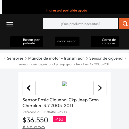
Ingresa al portal de ayuda
Buscar por
Carro de
Iniciar sesión
patente
compras
Sensores
Mandos de motor - transmisión
Sensor de cigüeñal
sensor posic ciguenal ckp jeep gran cherokee 3.7 2005-2011
Sensor Posic Ciguenal Ckp Jeep Gran
Cherokee 3.7 2005-2011
Referencia
:
1115384861-2508
$
36
.
550
-
15%
$
43
.
000